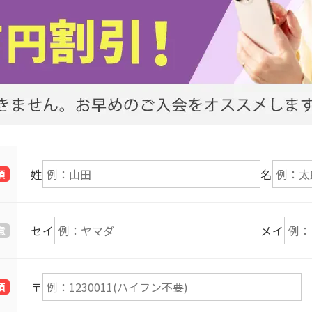
姓
名
須
セイ
メイ
意
〒
須