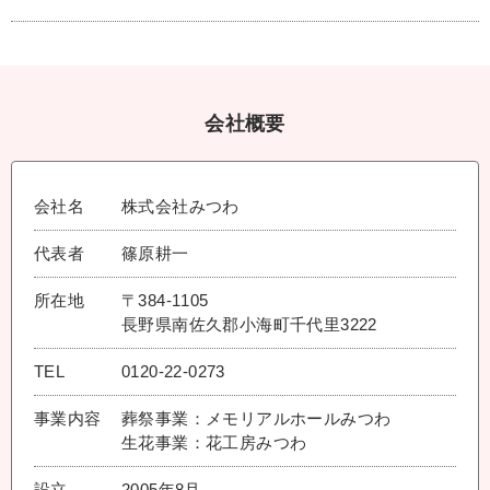
家様ほど、宗教者様とこの先にもお付き合いが
ってお祈りされている方も多くおります。想い
続くので、この対応は丁寧にしていただいてお
を馳せて海洋へお参りする事が海洋散骨のお参
事前に相続や・生前贈与をお考えの方には、遺
ります。なお、宗教者様とのお付き合いが元々
りになります。
言書に残しておくことをお勧めいたします。最
ない方は、みつわにご相談下さい。
近流行りのエンディングノートには法的効力が
会社概要
ないので注意が必要です。葬儀だけでなく相
続・贈与に関するご相談も受け付けておりま
す。詳しくはみつわにお問合せください。
会社名
株式会社みつわ
代表者
篠原耕一
所在地
〒384-1105
長野県南佐久郡小海町千代里3222
TEL
0120-22-0273
事業内容
葬祭事業：メモリアルホールみつわ
生花事業：花工房みつわ
設立
2005年8月