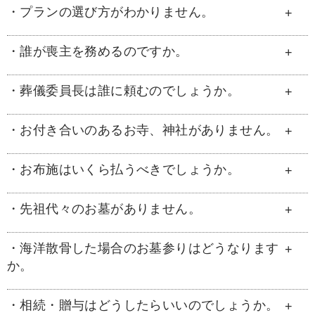
・プランの選び方がわかりません。
する場である会食の場を、見た目や香り、味で
終活は非常に幅広くありますが、誰に託すのか
愉しませてくれる創作フレンチでおもてなしし
が大切になってきます。一番はご自身が心配に
たいという想いから、提供を始めました。今で
なっている事からご準備されるのが良いでしょ
・誰が喪主を務めるのですか。
みつわの経験豊富なディレクターがご意向を伺
は多くの方から大変喜んでいただけるサービス
う。もし分からないことなどがあればいつでも
い、ご提案いたします。趣味やお好きだったも
となりました。
みつわにご相談ください。
のなどを葬儀に活かせる方法もございます。金
・葬儀委員長は誰に頼むのでしょうか。
配偶者の方が喪主をされるのが一般的です。配
額だけでなく特別な思いを添えてお見送りでき
偶者の方がご高齢の場合には、ご子息がされる
る方法をともに考えます。ホール見学も兼ね、
事が多くあります。配偶者やご子息がいらっし
・お付き合いのあるお寺、神社がありません。
葬儀における決定事項や手配の責任者として、
ぜひご来館の上相談を伺えればと思います。
ゃらない場合には親族の方が代表し喪主をされ
地区内あるいは親類の中からお願いするのが一
る場合もあります。 ※喪主はその家の代表
般的です。社葬では会社を引き継ぐ方に依頼す
・お布施はいくら払うべきでしょうか。
みつわでは、宗教・宗派をご確認の上、ご紹介
者、また後々の供養や家を継承していく方を指
ることが多いです。
のお手伝いも行なっておりますので、菩提寺と
します。
なっている寺院などがなくても問題ありませ
・先祖代々のお墓がありません。
宗教者様にご挨拶の連絡を入れて頂く際、ご葬
ん。また、檀家になる必要もありませんのでご
儀や法要の際のご依頼に添えて、御礼について
安心ください。
いかほどご用意したらよろしいでしょうか？と
・海洋散骨した場合のお墓参りはどうなります
まずはお話を伺い、安心いただけるご提案をい
か。
お伺いしてください。お伺いされた際に、「お
たします。海洋散骨、樹木葬など埋葬方法によ
気持ちで良いですよ」とお返事がありました
ってもお墓は異なりますので、まずはみつわに
ら、みつわにご相談下さい。みつわでは、ご葬
・相続・贈与はどうしたらいいのでしょうか。
ご相談ください。
海洋散骨を行った海域でのお参りや、海へ向か