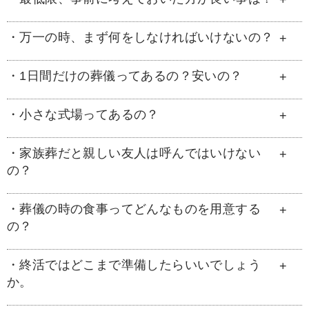
門のスタッフが、お客様の要望にそってご提案
っくり見積もりを比較検討したうえで、こだわ
致しますので、まずはお気軽にお電話してくだ
りや価値観が一致する葬儀社を選ぶことが何よ
・万一の時、まず何をしなければいけないの？
まず決めなければいけいないのは、誰が喪主を
さい。事前相談を無料で行っていますし、お急
り重要です。みつわでは自社の式場を使用する
務めるのかということです。喪主が決まった
ぎの場合にも迅速に対応致します。
ことで式場使用料金を抑え、搬送から葬儀まで
ら、訃報を知らせる方のリストを作成しましょ
・1日間だけの葬儀ってあるの？安いの？
突然のことで戸惑っているかもしれませんが、
全て自社スタッフが責任を持って執り行います
う。葬儀の形式を決める必要があるので、葬儀
まずは少し落ち着いてください。みつわまでご
ので、費用を抑えて品質の高いサービスを心が
には誰を、何人くらい招くか決めなければいけ
連絡いただければ、こちらで必要なものをご用
・小さな式場ってあるの？
みつわでは費用を抑えた一日葬プランもご用意
けております。ネット葬儀社などは、搬送や葬
ません。参列者の人数によって、葬儀の規模や
意いたします。病院で亡くなった場合は、でき
しております。通夜・告別式などを行わず、無
儀も下請けに発注しますので、同じ内容でも費
費用も大きく変わります。宗教や菩提寺の有無
る限り早急に搬送する必要がありますので、す
駄を省いた簡易的なものですが、心を込めたお
・家族葬だと親しい友人は呼んではいけない
家族葬邸宅みつわは、ご家族を中心に、カバン
用がかさみ、割高になることもあります。ま
なども確認しておくと良いでしょう。
ぐにスタッフがお迎えにあがります。その後、
の？
見送りが可能です。24時間使用可能な安置室
一つでご利用いただけるレンタルハウスのよう
た、葬儀後に追加費用が発生するのか？なども
打ち合わせとお見積りの作成をいたしますが、
も完備しております。
な空間をご提供しています。「女性に優しいお
確認が必要です。みつわでは事前にお見積もり
正式にご依頼いただくまで費用は一切かかりま
・葬儀の時の食事ってどんなものを用意する
葬式」「女性のご負担を軽減できる家族葬」が
親しい友人などもご参列可能ですので、ぜひお
を作成し。追加費用は一切いただいておりませ
せんのでご安心ください。
の？
コンセプトのゆっくりとした時間をお過ごしい
呼びください。家族葬はご家族や親族を中心と
ん。
ただける家族葬に最適な小さな式場です。
した葬儀ですが、故人様と親しかった友人・知
・終活ではどこまで準備したらいいでしょう
人なども参列いただき、最期のお別れの時間を
みつわではスタンダードな和食はもちろん、地
か。
ゆっくりとお過ごしいただける葬儀です。
元の食材を使った創作フレンチを提供しており
ます。故人様を偲び、思い出を語りあい、共有