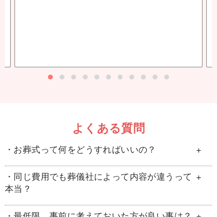
よくある質問
・お葬式って何をどうすればいいの？
・同じ費用でも葬儀社によって内容が違うって
一般的には搬送 > 安置 > 納棺 > 通夜 > 葬儀 >
本当？
火葬という流れです。地区によって慣習なども
ありますし、葬儀のプランや内容などについて
・最低限、事前に考えておいた方が良い事は？
はわからないことの方が多いのが普通です。専
葬儀社によって内容や費用は様々ですので、じ