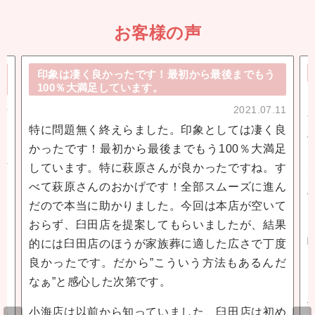
お客様の声
印象は凄く良かったです！最初から最後までもう
100％大満足しています。
10
2021.07.11
ま
特に問題無く終えらました。印象としては凄く良
く
かったです！最初から最後までもう100％大満足
丁
しています。特に萩原さんが良かったですね。す
す
べて萩原さんのおかげです！全部スムーズに進ん
。
だので本当に助かりました。今回は本店が空いて
分
おらず、臼田店を提案してもらいましたが、結果
ま
的には臼田店のほうが家族葬に適した広さで丁度
良かったです。だから”こういう方法もあるんだ
なぁ”と感心した次第です。
近
葬
小海店は以前から知っていました、臼田店は初め