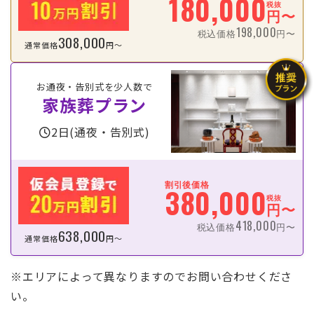
180,000
税抜
円〜
198,000
税込価格
円〜
308,000
通常価格
円〜
お通夜・告別式を少人数で
家族葬プラン
2日(通夜・告別式)
割引後価格
380,000
税抜
円〜
418,000
税込価格
円〜
638,000
通常価格
円〜
※エリアによって異なりますのでお問い合わせくださ
い。