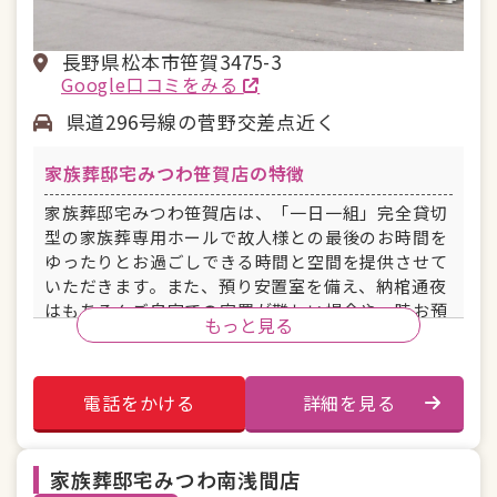
長野県松本市笹賀3475-3
Google口コミをみる
県道296号線の菅野交差点近く
家族葬邸宅みつわ笹賀店の特徴
家族葬邸宅みつわ笹賀店は、「一日一組」完全貸切
型の家族葬専用ホールで故人様との最後のお時間を
ゆったりとお過ごしできる時間と空間を提供させて
いただきます。また、預り安置室を備え、納棺通夜
はもちろんご自宅での安置が難しい場合や一時お預
もっと見る
かりにも対応させていただきます。
電話をかける
詳細を見る
駐車場あり
安置室
控え室
バリアフリー
家族葬邸宅みつわ南浅間店