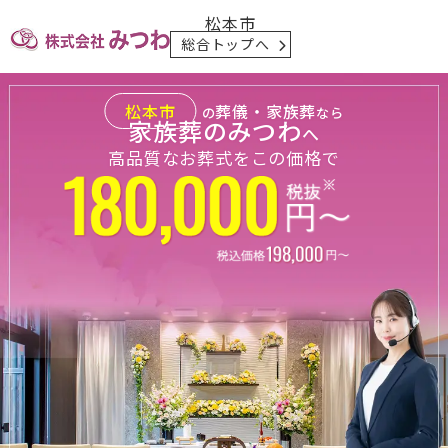
松本市
総合トップへ
松本市
葬儀・家族葬
の
なら
家族葬のみつわ
へ
高品質なお葬式をこの価格で