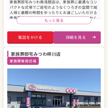
家族葬邸宅みつわ南浅間店は、家族葬に最適なコン
パクトな式場でご自宅のようなくつろぎの空間で故
人様と最期の時間をゆったりとお過ごしいただける
家族葬専用式場です。南浅間公民館前交差点ちかく
もっと見る
に位置し、JR松本駅東口よりタクシーで約10分・松
本ICより約20分にございます。
電話をかける
詳細を見る
駐車場あり
安置室
家族葬邸宅みつわ梓川店
控え室
宿泊施設
家族葬専用式場
バリアフリー