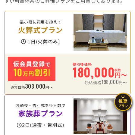
すい料金体系のご葬儀プランをご用意しております。
最小限に費用を抑えて
火葬式プラン
1日(火葬のみ)
割引後価格
180,000
税抜
円〜
198,000
税込価格
円〜
308,000
通常価格
円〜
お通夜・告別式を少人数で
家族葬プラン
2日(通夜・告別式)