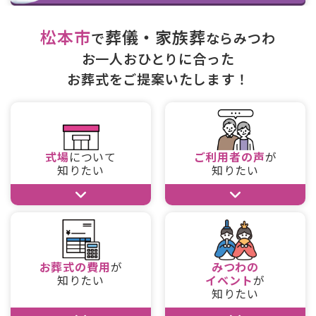
松本市
葬儀・家族葬
で
ならみつわ
お一人おひとりに合った
お葬式をご提案いたします！
式場
について
ご利用者の声
が
知りたい
知りたい
お葬式の費用
が
みつわの
知りたい
イベント
が
知りたい