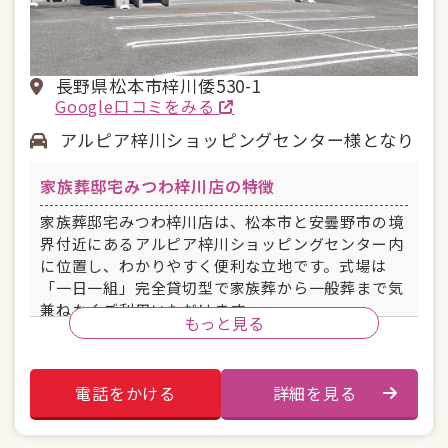
長野県松本市梓川倭530-1
Google口コミをみる
アルピア梓川ショッピングセンター様となり
家族葬邸宅みつわ梓川店の特徴
家族葬邸宅みつわ梓川店は、松本市と安曇野市の境
界付近にあるアルピア梓川ショッピングセンター内
に位置し、わかりやすく便利な立地です。式場は
「一日一組」完全貸切型で家族葬から一般葬まで気
兼ねなくご利用いただけます。
もっと見る
駐車場あり
安置室
電話をかける
詳細を見る
控え室
宿泊施設