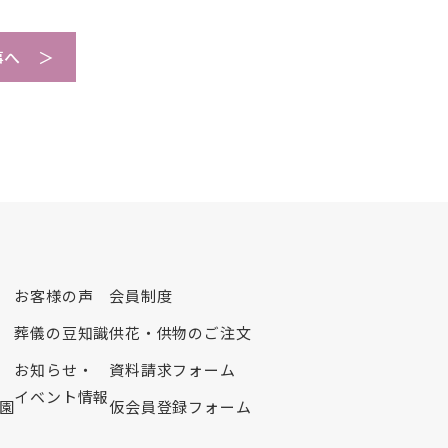
2025年3月
2025年2月
事へ ＞
2025年1月
2024年12月
2024年11月
2024年10月
2024年9月
2024年8月
2024年7月
2024年6月
お客様の声
会員制度
2024年5月
葬儀の豆知識
供花・供物のご注文
2024年4月
2024年2月
お知らせ・
資料請求フォーム
2024年1月
イベント情報
園
仮会員登録フォーム
2023年12月