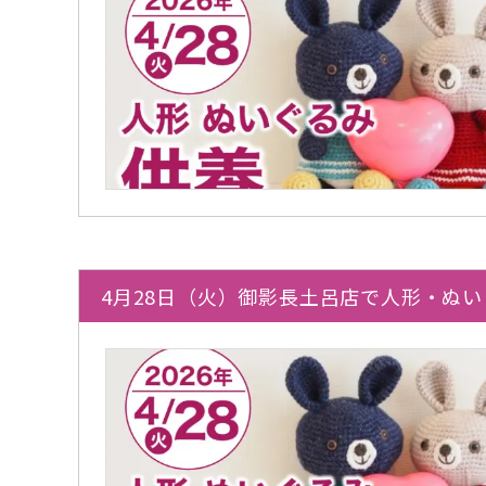
4月28日（火）御影長土呂店で人形・ぬ