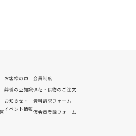
2020年10月
2020年9月
2020年8月
2020年7月
2020年6月
2020年5月
2020年4月
2020年3月
2020年2月
お客様の声
会員制度
2020年1月
葬儀の豆知識
供花・供物のご注文
2019年12月
2019年11月
お知らせ・
資料請求フォーム
2019年10月
イベント情報
園
仮会員登録フォーム
2019年9月
2019年8月
2019年7月