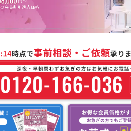
わの会員割引適応価格
事前相談・ご依頼
:14
時点で
承り