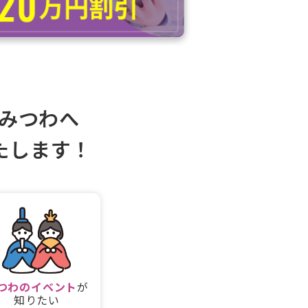
みつわへ
たします！
つわの
イベント
が
知りたい