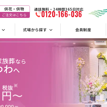
供花・供物
通話無料・24時間365日対応
0120-166-036
ご注文はこちら
式場から探す
会員制度
家族葬
なら
つわ
へ