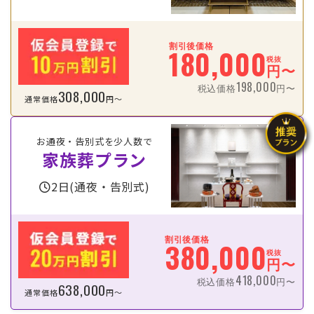
割引後価格
180,000
税抜
円〜
198,000
税込価格
円〜
308,000
通常価格
円〜
お通夜・告別式を少人数で
家族葬プラン
2日(通夜・告別式)
割引後価格
380,000
税抜
円〜
418,000
税込価格
円〜
638,000
通常価格
円〜