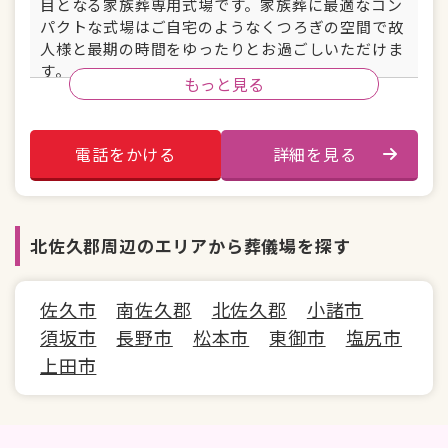
目となる家族葬専用式場です。家族葬に最適なコン
パクトな式場はご自宅のようなくつろぎの空間で故
人様と最期の時間をゆったりとお過ごしいただけま
す。
もっと見る
駅から近い
駐車場あり
電話をかける
詳細を見る
安置室
控え室
宿泊施設
バリアフリー
北佐久郡周辺のエリアから葬儀場を探す
佐久市
南佐久郡
北佐久郡
小諸市
須坂市
長野市
松本市
東御市
塩尻市
上田市