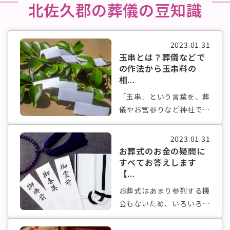
北佐久郡の葬儀の豆知識
2023.01.31
玉串とは？葬儀などで
の作法から玉串料の
相...
「玉串」という言葉を、葬
儀やお宮参りなど神社で行
う儀式でよ...
2023.01.31
お葬式のお金の疑問に
すべてお答えします
【...
お葬式はあまり参列する機
会もないため、いろいろ勝
手がわから...