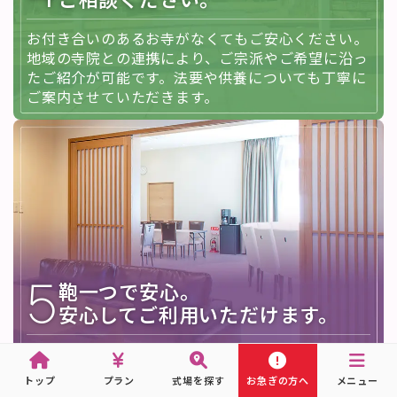
お付き合いのあるお寺がなくてもご安心ください。
地域の寺院との連携により、ご宗派やご希望に沿っ
たご紹介が可能です。法要や供養についても丁寧に
ご案内させていただきます。
5
鞄一つで安心。
安心してご利用いただけます。
必要な設備をすべて整えた家族葬専用ホールをご用
意しております。ご宿泊やお着替え、お食事まで対
トップ
プラン
式場を探す
お急ぎの方へ
メニュー
応可能で、女性スタッフが中心となり、ご家族の不