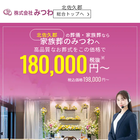
北佐久郡
総合トップへ
北佐久郡
葬儀・家族葬
の
なら
家族葬のみつわ
へ
高品質なお葬式をこの価格で