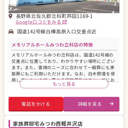
長野県北佐久郡立科町芦田1169-1
Google口コミをみる
国道142号線白樺高原入口交差点近
メモリアルホールみつわ立科店の特徴
メモリアルホールみつわ立科店は、国道142号線の
交差点に位置しており、わかりやすい場所にござい
ます。また、客様のニーズに合わせて一般葬にも家
族葬にもご利用いただけます。なお、白木祭壇を使
用していないので、異なる宗教儀礼にスムーズにお
もっと見る
応えできます。
電話をかける
詳細を見る
駐車場あり
安置室
控え室
宿泊施設
家族葬邸宅みつわ西軽井沢店