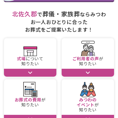
北佐久郡
葬儀・家族葬
で
ならみつわ
お一人おひとりに合った
お葬式をご提案いたします！
式場
について
ご利用者の声
が
知りたい
知りたい
お葬式の費用
が
みつわの
知りたい
イベント
が
知りたい