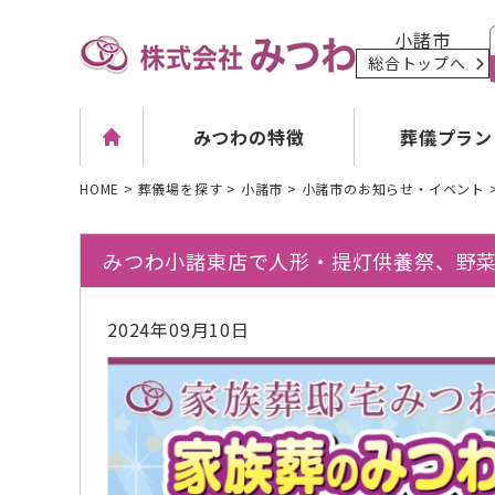
小諸市
総合トップへ
葬儀プラン
みつわの特徴
HOME
>
葬儀場を探す
>
小諸市
>
小諸市のお知らせ・イベント
みつわ小諸東店で人形・提灯供養祭、野
2024年09月10日