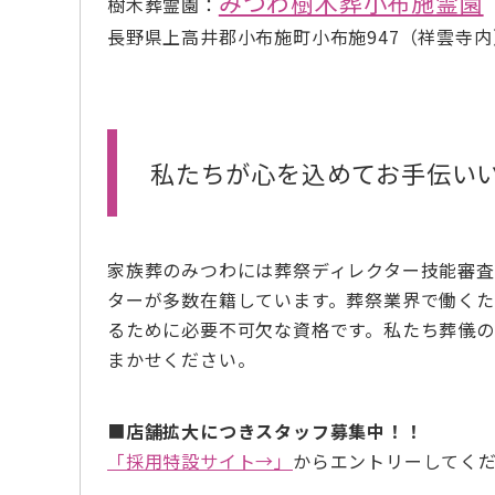
みつわ樹木葬小布施霊園
樹木葬霊園：
長野県上高井郡小布施町小布施947（祥雲寺内
私たちが心を込めてお手伝い
家族葬のみつわには葬祭ディレクター技能審
ターが多数在籍しています。葬祭業界で働く
るために必要不可欠な資格です。私たち葬儀
まかせください。
■
店舗拡大につきスタッフ募集中！！
「採用特設サイト→」
からエントリーしてく