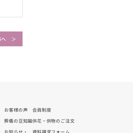
2021年11月
2021年10月
2021年9月
2021年7月
2021年6月
事へ ＞
2021年5月
2021年4月
2021年3月
2021年2月
2021年1月
2020年12月
2020年11月
2020年10月
お客様の声
会員制度
2020年9月
葬儀の豆知識
供花・供物のご注文
2020年8月
2020年7月
お知らせ・
資料請求フォーム