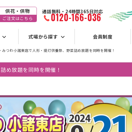
供花・供物
通話無料・24時間365日対応
0120-166-036
ご注文はこちら
式場から探す
会員制度
>
みつわ小諸東店で人形・提灯供養祭、野菜詰め放題を同時を開催！
菜詰め放題を同時を開催！