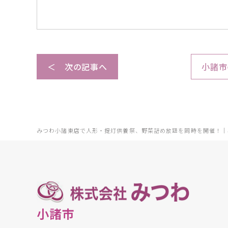
＜ 次の記事へ
小諸市
みつわ小諸東店で人形・提灯供養祭、野菜詰め放題を同時を開催！｜
小諸市