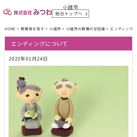
小諸市
総合トップへ
HOME
>
葬儀場を探す
>
小諸市
>
小諸市の葬儀の豆知識
>
エンディング
エンディングについて
2023年01月24日