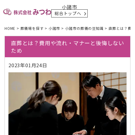
小諸市
総合トップへ
HOME
>
葬儀場を探す
>
小諸市
>
小諸市の葬儀の豆知識
>
直葬とは？費
直葬とは？費用や流れ・マナーと後悔しない
ため
2023年01月24日