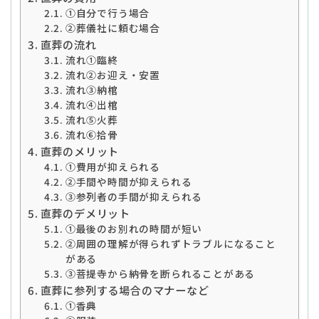
➀自分で行う場合
②葬儀社に頼む場合
直葬の流れ
流れ➀臨終
流れ②お迎え・安置
流れ③納棺
流れ④出棺
流れ⑤火葬
流れ⑥拾骨
直葬のメリット
➀費用が抑えられる
②手間や時間が抑えられる
③参列者の手間が抑えられる
直葬のデメリット
➀最後のお別れの時間が短い
②周囲の理解が得られずトラブルになること
がある
③菩提寺から納骨を断られることがある
直葬に参列する場合のマナーなど
➀香典