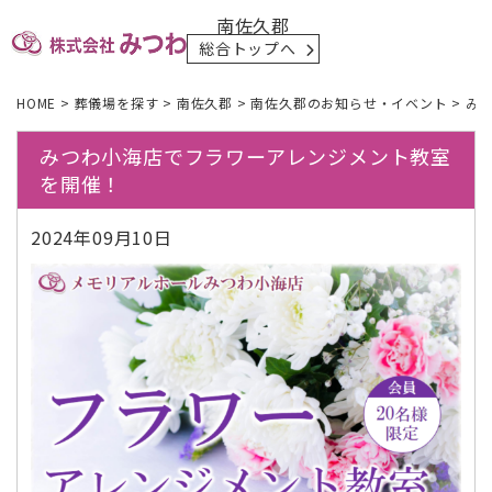
南佐久郡
総合トップへ
HOME
>
葬儀場を探す
>
南佐久郡
>
南佐久郡のお知らせ・イベント
>
み
みつわ小海店でフラワーアレンジメント教室
を開催！
2024年09月10日