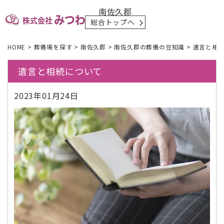
南佐久郡
総合トップへ
HOME
>
葬儀場を探す
>
南佐久郡
>
南佐久郡の葬儀の豆知識
>
遺言と相
遺言と相続について
2023年01月24日