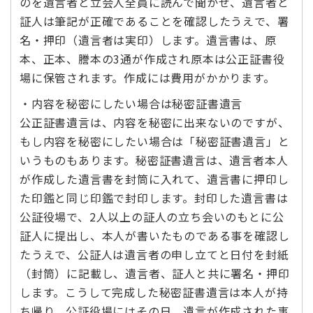
のを遺言者と立会人全員に読んで聞かせ、遺言者と
証人は筆記が正確であることを確認したうえで、署
名・押印（遺言者は実印）します。遺言書は、原
本、正本、謄本の3通が作成され原本は公正証書役
場に保管されます。作成には費用がかかります。
・内容を秘密にしたい場合は秘密証書遺言
公正証書遺言は、内容を秘密に出来ないのですが、
もし内容を秘密にしたい場合は「秘密証書遺言」と
いうものもあります。秘密証書遺言は、遺言者本人
が作成した遺言書を封筒に入れて、遺言書に押印し
た印鑑と同じ印鑑で封印します。封印した遺言書は
公証役場で、2人以上の証人の立ち会いのもとに公
証人に提出し、本人が書いたものである事を確認し
たうえで、公証人は遺言者の申し立てと日付を封紙
（封筒）に記載し、遺言者、証人と共に署名・押印
します。こうして完成した秘密証書遺言は本人が持
ち帰り、公証役場にはその日、遺言が作成された事