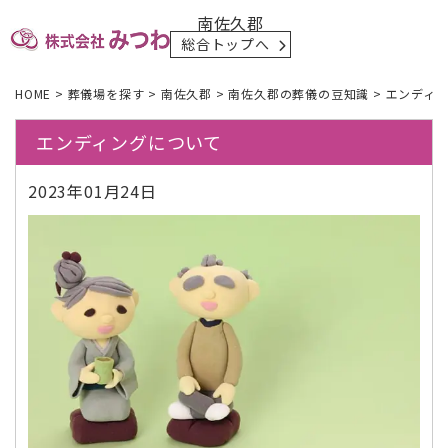
南佐久郡
総合トップへ
HOME
>
葬儀場を探す
>
南佐久郡
>
南佐久郡の葬儀の豆知識
>
エンディ
エンディングについて
2023年01月24日