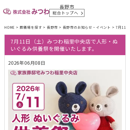
長野市
総合トップへ
HOME
>
葬儀場を探す
>
長野市
>
長野市のお知らせ・イベント
>
7月11
7月11日（土）みつわ稲里中央店で人形・ぬ
いぐるみ供養祭を開催いたします。
2026年06月08日