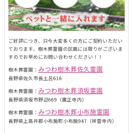
ご好評につき、只今大変多くの方にご契約いただい
ております、樹木葬霊園の区画には限りがございま
すのでお早めにお問い合わせください！！
みつわ樹木葬佐久霊園
樹木葬霊園：
長野県佐久市長土呂616
みつわ樹木葬須坂霊園
樹木葬霊園：
長野県須坂市野辺669（廣正寺内）
みつわ樹木葬小布施霊園
樹木葬霊園：
長野県上高井郡小布施町小布施947（祥雲寺内）