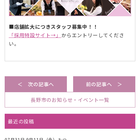
■
店舗拡大につきスタッフ募集中！！
「採用特設サイト→」
からエントリーしてくださ
い。
＜ 次の記事へ
前の記事へ ＞
長野市のお知らせ・イベント一覧
最近の投稿
07月31日
9月11日（金）みつ...