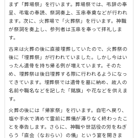
まず「葬場祭」を行います。葬場祭では、弔辞の奉
呈、弔電の奉読、祭詞奏上、玉串奉奠などが行われ
ます。次に、火葬場で「火葬祭」を行います。神職
が祭詞を奏上し、参列者は玉串を奉って拝礼しま
す。
古来は火葬の後に直接埋葬していたので、火葬祭の
後に「埋葬祭」が行われていました。しかし今はい
ったん遺骨を持ち帰る例が増えています。そのた
め、埋葬祭は後日埋葬する際に行われるようになっ
てきています。埋葬祭では遺骨を墓に納め、故人の
名前や職名などを記した「銘旗」や花などを供えま
す。
火葬の後には「帰家祭」を行います。自宅へ戻り、
塩や手水で清めて霊前に葬儀が滞りなく終わったこ
とを奉告します。さらに、神職や世話役の労をねぎ
らう「直会（なおらい）の儀」という宴を開きま