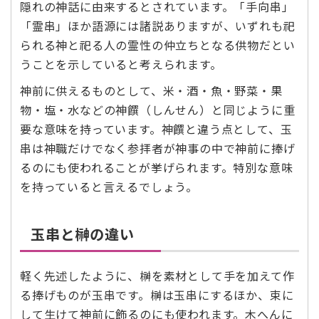
隠れの神話に由来するとされています。「手向串」
「霊串」ほか語源には諸説ありますが、いずれも祀
られる神と祀る人の霊性の仲立ちとなる供物だとい
うことを示していると考えられます。
神前に供えるものとして、米・酒・魚・野菜・果
物・塩・水などの神饌（しんせん）と同じように重
要な意味を持っています。神饌と違う点として、玉
串は神職だけでなく参拝者が神事の中で神前に捧げ
るのにも使われることが挙げられます。特別な意味
を持っていると言えるでしょう。
玉串と榊の違い
軽く先述したように、榊を素材として手を加えて作
る捧げものが玉串です。榊は玉串にするほか、束に
して生けて神前に飾るのにも使われます。木へんに