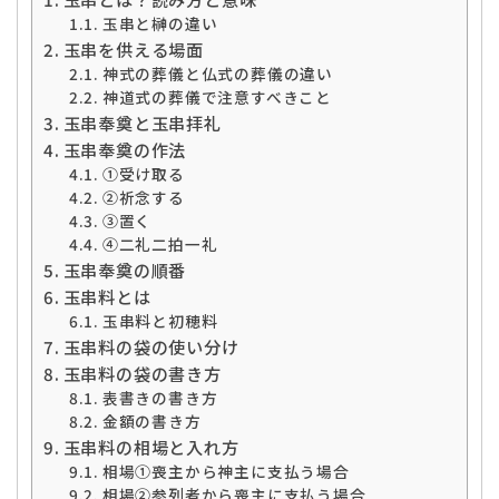
玉串と榊の違い
玉串を供える場面
神式の葬儀と仏式の葬儀の違い
神道式の葬儀で注意すべきこと
玉串奉奠と玉串拝礼
玉串奉奠の作法
➀受け取る
②祈念する
③置く
④二礼二拍一礼
玉串奉奠の順番
玉串料とは
玉串料と初穂料
玉串料の袋の使い分け
玉串料の袋の書き方
表書きの書き方
金額の書き方
玉串料の相場と入れ方
相場➀喪主から神主に支払う場合
相場②参列者から喪主に支払う場合