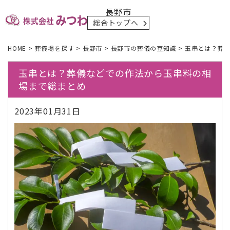
長野市
総合トップへ
HOME
>
葬儀場を探す
>
長野市
>
長野市の葬儀の豆知識
>
玉串とは？葬
玉串とは？葬儀などでの作法から玉串料の相
場まで総まとめ
2023年01月31日