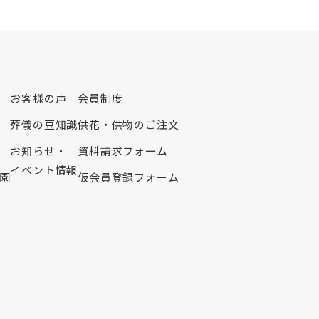
2023年2月
2023年1月
2022年12月
2022年11月
2022年10月
お客様の声
会員制度
2022年9月
葬儀の豆知識
供花・供物のご注文
2022年8月
お知らせ・
資料請求フォーム
2022年7月
イベント情報
園
仮会員登録フォーム
2022年6月
2022年5月
2022年4月
2022年3月
2022年2月
2022年1月
2021年12月