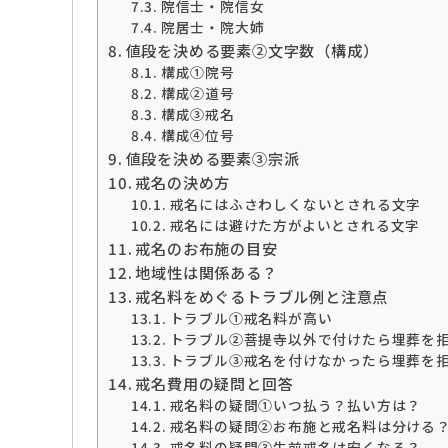
院信士・院信女
院居士・院大姉
値段を決める要素②文字数（構成）
構成➀院号
構成②道号
構成③戒名
構成④位号
値段を決める要素③宗派
戒名の決め方
戒名にはふさわしくないとされる文字
戒名には避けた方がよいとされる文字
戒名のお布施の目安
地域性は関係ある？
戒名料をめぐるトラブル例と注意点
トラブル➀戒名料が高い
トラブル②菩提寺以外で付けたら埋葬を
トラブル③戒名を付けなかったら埋葬を
戒名費用の疑問と回答
戒名料の疑問➀いつ払う？払い方は？
戒名料の疑問②お布施と戒名料は分ける
戒名料の疑問③生前戒名は安くなる？