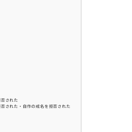
拒否された
拒否された・自作の戒名を拒否された
？