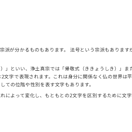
宗派が分かるものもあります。 法号という宗派もあります
い）」といい、浄土真宗では「帰敬式（ききょうしき）」ま
は2文字で表現されます。これは身分に関係なく仏の世界は
としての位階や性別を表す文字もあります。
れによって変化し、もともとの2文字を区別するために文字