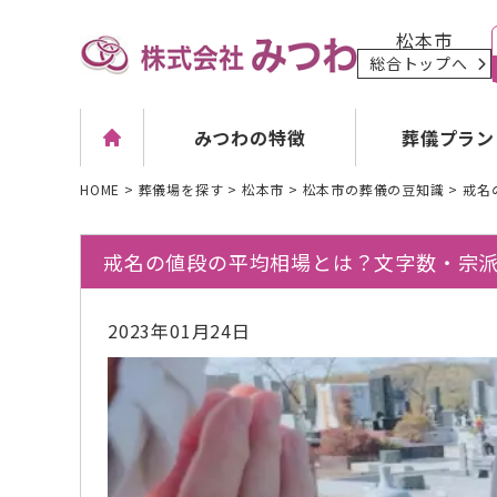
松本市
総合トップへ
葬儀プラン
みつわの特徴
HOME
>
葬儀場を探す
>
松本市
>
松本市の葬儀の豆知識
>
戒名
戒名の値段の平均相場とは？文字数・宗
2023年01月24日