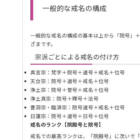
一般的な戒名の構成
一般的な戒名の構成の基本は上から「院号」
ざまです。
宗派ごとによる戒名の付け方
真言宗：梵字＋院号＋道号＋戒名＋位号
天台宗：院号＋道号＋戒名＋位号
浄土宗：院号＋誉号＋戒名＋位号
浄土真宗：院号＋釋号＋法号
曹洞宗・臨済宗：院号道号＋戒名＋位号
日蓮宗：院号＋道号＋日号＋位号
戒名のランク【院殿号と院号】
戒名での最高ランクは、「院殿号」に次いで「