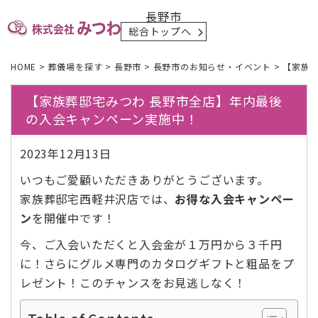
長野市
総合トップへ
HOME
>
葬儀場を探す
>
長野市
>
長野市のお知らせ・イベント
>
【家族
【家族葬邸宅みつわ 長野市全店】年内最後
の入会キャンペーン実施中！
2023年12月13日
いつもご愛顧いただきありがとうございます。
家族葬邸宅西軽井沢店では、
お得な入会キャンペー
ン
を開催中です！
今、ご入会いただくと入会金が１万円から３千円
に！さらにグルメ専門のカタログギフトと粗品をプ
レゼント！このチャンスをお見逃しなく！