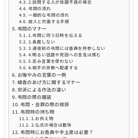
2.訪問する人が体調不良の場合
弔問の流れ
一般的な弔問の流れ
故人と対面する手順
弔問のマナー
1.弔問に伺う日時を伝える
2.長居しない
3.通夜前の弔問には香典を持参しない
4.明るい話題や死因への言及は慎む
5.忌み言葉を使わない
6.相手の宗教へ配慮する
お悔やみの言葉の一例
線香のあげ方に関するマナー
宗派による作法の違い
弔問の際の服装
弔問・会葬の際の挨拶
弔問時の持ち物
1.お供え物
2.仏式の場合は数珠
弔問時にお香典や手土産は必要？