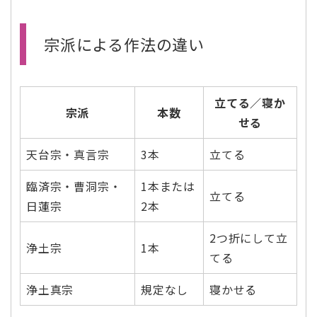
宗派による作法の違い
立てる／寝か
宗派
本数
せる
天台宗・真言宗
3本
立てる
臨済宗・曹洞宗・
1本または
立てる
日蓮宗
2本
2つ折にして立
浄土宗
1本
てる
浄土真宗
規定なし
寝かせる