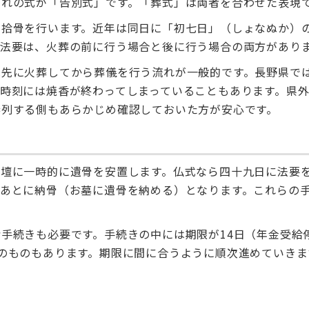
別れの式が「告別式」です。「葬式」は両者を合わせた表現
に拾骨を行います。近年は同日に「初七日」（しょなぬか）
の法要は、火葬の前に行う場合と後に行う場合の両方があり
は先に火葬してから葬儀を行う流れが一般的です。長野県で
時刻には焼香が終わってしまっていることもあります。県
参列する側もあらかじめ確認しておいた方が安心です。
祭壇に一時的に遺骨を安置します。仏式なら四十九日に法要
のあとに納骨（お墓に遺骨を納める）となります。これらの
手続きも必要です。手続きの中には期限が14日（年金受給
のものもあります。期限に間に合うように順次進めていきま