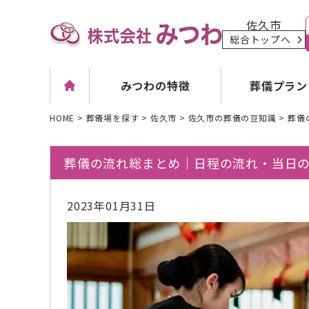
佐久市
総合トップへ
葬儀プラン
みつわの特徴
HOME
>
葬儀場を探す
>
佐久市
>
佐久市の葬儀の豆知識
>
葬儀
葬儀の流れ総まとめ｜日程の流れ・当日
2023年01月31日