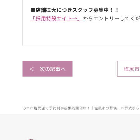
■
店舗拡大につきスタッフ募集中！！
「採用特設サイト→」
からエントリーしてく
＜ 次の記事へ
塩尻市
みつわ塩尻店で予約制事前相談開催中！｜塩尻市の葬儀・お葬式なら