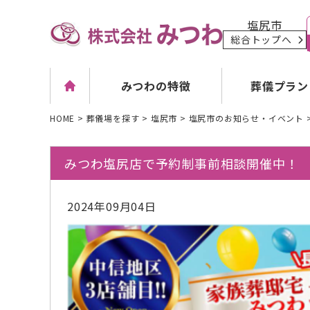
塩尻市
総合トップへ
葬儀プラン
みつわの特徴
HOME
>
葬儀場を探す
>
塩尻市
>
塩尻市のお知らせ・イベント
みつわ塩尻店で予約制事前相談開催中！
2024年09月04日