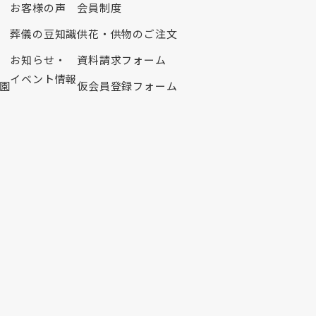
お客様の声
会員制度
2020年6月
葬儀の豆知識
供花・供物のご注文
2020年5月
2020年4月
お知らせ・
資料請求フォーム
2020年3月
イベント情報
園
仮会員登録フォーム
2020年2月
2020年1月
2019年12月
2019年11月
2019年10月
2019年9月
2019年8月
2019年7月
2019年6月
2019年5月
2019年4月