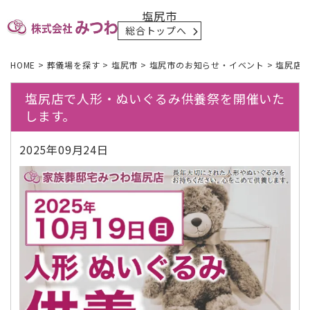
塩尻市
総合トップへ
HOME
>
葬儀場を探す
>
塩尻市
>
塩尻市のお知らせ・イベント
>
塩尻店
塩尻店で人形・ぬいぐるみ供養祭を開催いた
します。
2025年09月24日