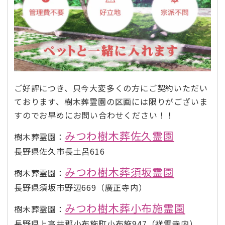
ご好評につき、只今大変多くの方にご契約いただい
ております、樹木葬霊園の区画には限りがございま
すのでお早めにお問い合わせください！！
みつわ樹木葬佐久霊園
樹木葬霊園：
長野県佐久市長土呂616
みつわ樹木葬須坂霊園
樹木葬霊園：
長野県須坂市野辺669（廣正寺内）
みつわ樹木葬小布施霊園
樹木葬霊園：
長野県上高井郡小布施町小布施947（祥雲寺内）