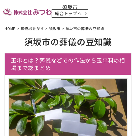
須坂市
総合トップへ
HOME
>
葬儀場を探す
>
須坂市
>
須坂市の葬儀の豆知識
須坂市の葬儀の豆知識
玉串とは？葬儀などでの作法から玉串料の相
場まで総まとめ