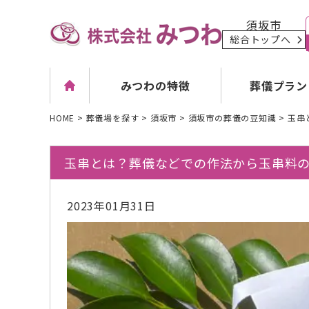
須坂市
総合トップへ
葬儀プラン
みつわの特徴
HOME
>
葬儀場を探す
>
須坂市
>
須坂市の葬儀の豆知識
>
玉串
玉串とは？葬儀などでの作法から玉串料
2023年01月31日