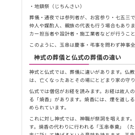
・地鎮祭（じちんさい）
葬儀・通夜では参列者が、お宮参り・七五三
仲人や媒酌人、親族の代表も行う場合もあり
カー担当者や設計者・施工業者などが行うこ
このように、玉串は慶事・弔事を問わず神事全
神式の葬儀と仏式の葬儀の違い
神式と仏式では、葬儀に違いがあります。仏
は、亡くなったあとその場にとどまり家の守り
仏式では僧侶がお経を読みます。お経は故人の
る「焼香」があります。焼香には、煙を道し
められています。
これに対し神式では、神職が祭詞を唱えます
す。焼香の代わりに行われる「玉串奉奠」（
串に託して捧げるという意味を持ちます。玉串