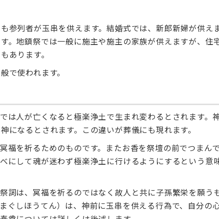
でも参列者が玉串を供えます。結婚式では、新郎新婦が供え
ます。地鎮祭では一般に施主や施主の家族が供えますが、住
ともあります。
般で使われます。
教では人が亡くなると極楽浄土で生まれ変わるとされます。
神になるとされます。この違いが葬儀にも現れます。
冥福を祈るためのものです。またお香を祭壇の前でつまん
るべにして魂が迷わず極楽浄土に行けるようにするという意
。祭詞は、冥福を祈るのではなく故人と共に子孫繁栄を願う
たまぐしほうてん）は、神前に玉串を供える行為で、自分の
奉奠については詳しくは後述します。