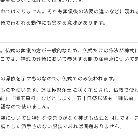
穢れではありません。それも葬儀後の法要の違いなどに現れ
儀で行われる動作にも異なる意味があります。
す。仏式の葬儀の方が一般的なため、仏式だけの作法が神式
ここでは、神式の葬儀において参列する側の注意点について
の帰依を示すものなので、仏式でのみ使われます。
いものを使います。蓮は極楽浄土に咲く花とされ、仏教で使
前」「御玉串料」などとします。五十日祭以降も「御仏前
用語なので使いません。
服装については特別な決まりがなく神式も仏式と同じです。
基調とした派手さのない服装であれば問題ありません。