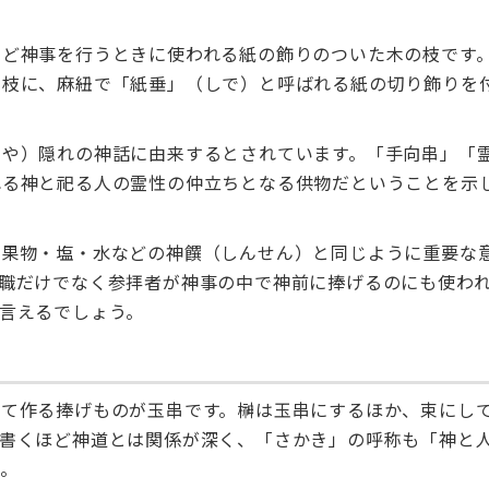
など神事を行うときに使われる紙の飾りのついた木の枝です
の枝に、麻紐で「紙垂」（しで）と呼ばれる紙の切り飾りを
わや）隠れの神話に由来するとされています。「手向串」「
れる神と祀る人の霊性の仲立ちとなる供物だということを示
・果物・塩・水などの神饌（しんせん）と同じように重要な
職だけでなく参拝者が神事の中で神前に捧げるのにも使わ
言えるでしょう。
えて作る捧げものが玉串です。榊は玉串にするほか、束にし
と書くほど神道とは関係が深く、「さかき」の呼称も「神と
。