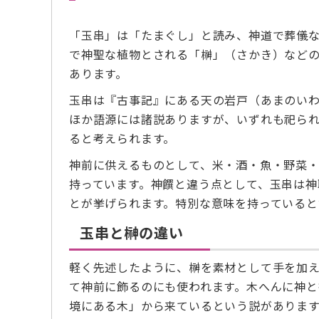
「玉串」は「たまぐし」と読み、神道で葬儀
で神聖な植物とされる「榊」（さかき）など
あります。
玉串は『古事記』にある天の岩戸（あまのい
ほか語源には諸説ありますが、いずれも祀ら
ると考えられます。
神前に供えるものとして、米・酒・魚・野菜
持っています。神饌と違う点として、玉串は神
とが挙げられます。特別な意味を持っていると
玉串と榊の違い
軽く先述したように、榊を素材として手を加
て神前に飾るのにも使われます。木へんに神
境にある木」から来ているという説があります