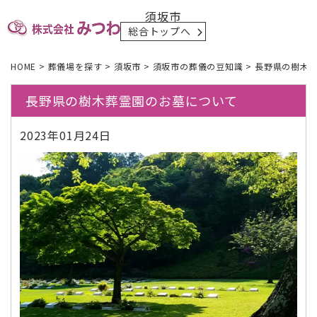
須坂市
総合トップへ
HOME
>
葬儀場を探す
>
須坂市
>
須坂市の葬儀の豆知識
>
長野県の樹木
長野県の樹木葬霊園のお墓について
2023年01月24日