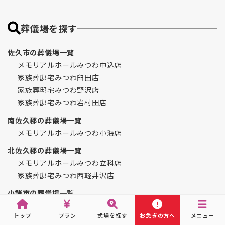
葬儀場を探す
佐久市の葬儀場一覧
メモリアルホールみつわ中込店
家族葬邸宅みつわ臼田店
家族葬邸宅みつわ野沢店
家族葬邸宅みつわ岩村田店
南佐久郡の葬儀場一覧
メモリアルホールみつわ小海店
北佐久郡の葬儀場一覧
メモリアルホールみつわ立科店
家族葬邸宅みつわ西軽井沢店
小諸市の葬儀場一覧
家族葬邸宅みつわ御影長土呂店
トップ
プラン
式場を探す
お急ぎの方へ
メニュー
家族葬邸宅みつわ小諸西原店