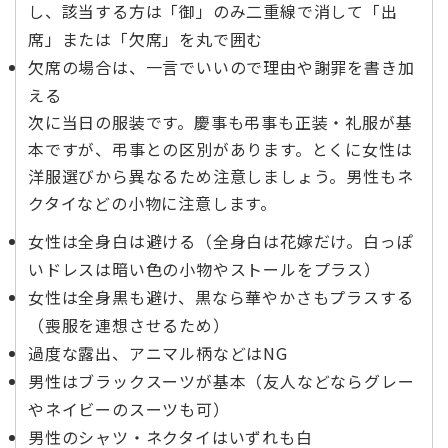
し、該当する方は「御」のみ二重線で消して「出
席」または「欠席」を丸で囲む
欠席の場合は、一言でいいので理由や謝罪を書き加
える
次に当日の服装です。慶事も弔事も正装・礼服が基
本ですが、弔事との区別があります。とくに女性は
洋服選びから異なるため注意しましょう。男性もネ
クタイなどの小物に注意します。
女性は全身白は避ける（全身白は花嫁だけ。白っぽ
いドレスは暗い色の小物やストールをプラス）
女性は全身黒も避け、黒なら華やかさもプラスする
（喪服を連想させるため）
過度な露出、アニマル柄などはNG
男性はブラックスーツが基本（友人などならグレー
やネイビーのスーツも可）
男性のシャツ・ネクタイはいずれも白