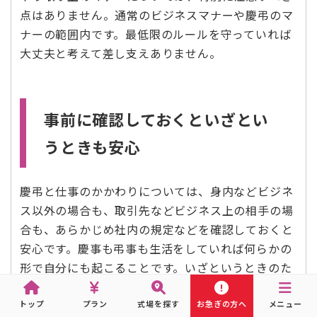
点はありません。通常のビジネスマナーや慶弔のマ
ナーの範囲内です。最低限のルールを守っていれば
大丈夫と考えて差し支えありません。
事前に確認しておくといざとい
うときも安心
慶弔と仕事のかかわりについては、身内などビジネ
ス以外の場合も、取引先などビジネス上の相手の場
合も、あらかじめ社内の規定などを確認しておくと
安心です。慶事も弔事も生活をしていれば何らかの
形で自分にも起こることです。いざというときのた
め、基本的な知識は知っておくようにしましょう。
トップ
プラン
式場を探す
お急ぎの方へ
メニュー
長野県の佐久・小諸・東御市・軽井沢・長野市・須