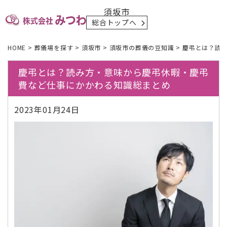
須坂市
総合トップへ
HOME
>
葬儀場を探す
>
須坂市
>
須坂市の葬儀の豆知識
>
慶弔とは？読
慶弔とは？読み方・意味から慶弔休暇・慶弔
費など仕事にかかわる知識総まとめ
2023年01月24日