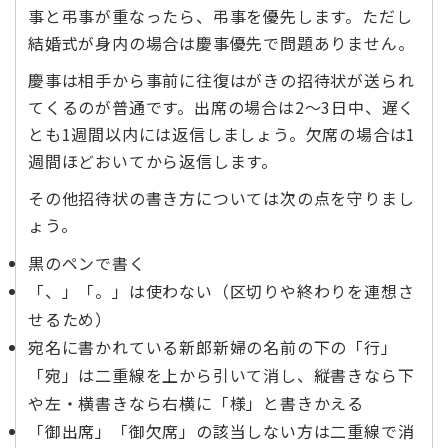
事と弔事が重なったら、弔事を優先します。ただし
結婚式が身内の場合は慶事優先で問題ありません。
慶事は相手から事前に往復はがきの招待状が送られ
てくるのが普通です。出席の場合は2～3日中、遅く
とも1週間以内には返信しましょう。欠席の場合は1
週間ほどおいてから返信します。
その他招待状の書き方については次の点を守りまし
ょう。
黒のペンで書く
「、」「。」は使わない（区切りや終わりを連想さ
せるため）
宛名に書かれている新郎新婦の名前の下の「行」
「宛」は二重線を上から引いて消し、縦書きなら下
や左・横書きなら右横に「様」と書きかえる
「御出席」「御欠席」の該当しない方は二重線で消