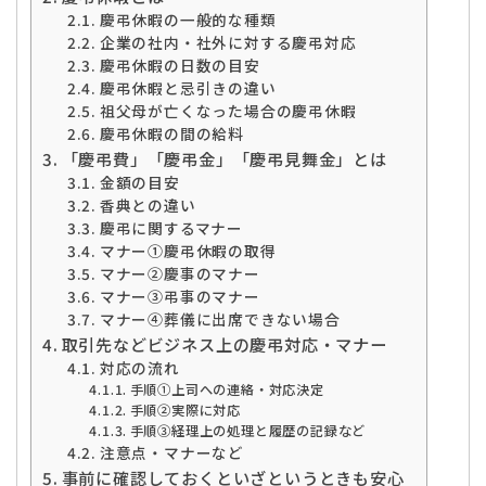
慶弔休暇の一般的な種類
企業の社内・社外に対する慶弔対応
慶弔休暇の日数の目安
慶弔休暇と忌引きの違い
祖父母が亡くなった場合の慶弔休暇
慶弔休暇の間の給料
「慶弔費」「慶弔金」「慶弔見舞金」とは
金額の目安
香典との違い
慶弔に関するマナー
マナー➀慶弔休暇の取得
マナー②慶事のマナー
マナー③弔事のマナー
マナー④葬儀に出席できない場合
取引先などビジネス上の慶弔対応・マナー
対応の流れ
手順➀上司への連絡・対応決定
手順②実際に対応
手順③経理上の処理と履歴の記録など
注意点・マナーなど
事前に確認しておくといざというときも安心