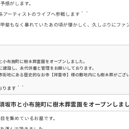
予感がします。
系アーティストのライブへ参戦します＾＾
年甲斐もなく暴れていたあの頃が懐かしく、久しぶりにファ
と小布施町に樹木葬霊園をオープンしました。
に建設し、永代供養と管理をお願いしております。
市街地にある歴史的なお寺【祥雲寺】様の敷地内にも樹木葬がござ
おります＾＾
須坂市と小布施町に樹木葬霊園をオープンしま
目を集めているお墓です。
を運んで頂きました。