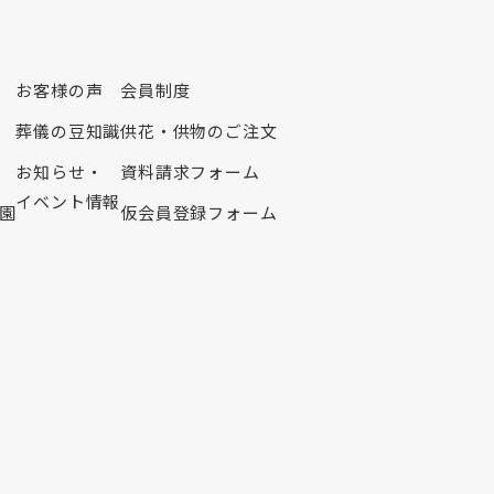
2021年11月
2021年10月
2021年9月
お客様の声
会員制度
2021年7月
葬儀の豆知識
供花・供物のご注文
2021年6月
2021年5月
お知らせ・
資料請求フォーム
2021年4月
イベント情報
園
仮会員登録フォーム
2021年3月
2021年2月
2021年1月
2020年12月
2020年11月
2020年10月
2020年9月
2020年8月
2020年7月