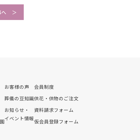
2019年3月
事へ ＞
2019年2月
2019年1月
2018年12月
2018年7月
2018年6月
2018年5月
2018年2月
2018年1月
2017年12月
お客様の声
会員制度
2017年11月
葬儀の豆知識
供花・供物のご注文
2017年6月
お知らせ・
資料請求フォーム
2017年4月
イベント情報
2017年2月
園
仮会員登録フォーム
2016年12月