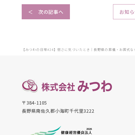
＜ 次の記事へ
お知ら
【みつわの日常#24】弱さに気づいたとき｜長野県の葬儀・お葬式な
〒384-1105
長野県南佐久郡小海町千代里3222