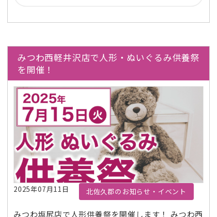
みつわ西軽井沢店で人形・ぬいぐるみ供養祭
を開催！
2025年07月11日
北佐久郡のお知らせ・イベント
みつわ塩尻店で人形供養祭を開催します！ みつわ西