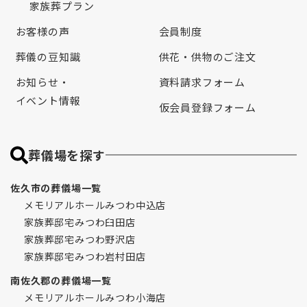
家族葬プラン
お客様の声
会員制度
葬儀の豆知識
供花・供物のご注文
お知らせ・
資料請求フォーム
イベント情報
仮会員登録フォーム
葬儀場を探す
佐久市の葬儀場一覧
メモリアルホールみつわ中込店
家族葬邸宅みつわ臼田店
家族葬邸宅みつわ野沢店
家族葬邸宅みつわ岩村田店
南佐久郡の葬儀場一覧
メモリアルホールみつわ小海店