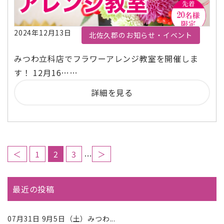
2024年12月13日
北佐久郡のお知らせ・イベント
みつわ立科店でフラワーアレンジ教室を開催しま
す！ 12月16……
詳細を見る
...
＜
1
2
3
＞
最近の投稿
07月31日
9月5日（土）みつわ...