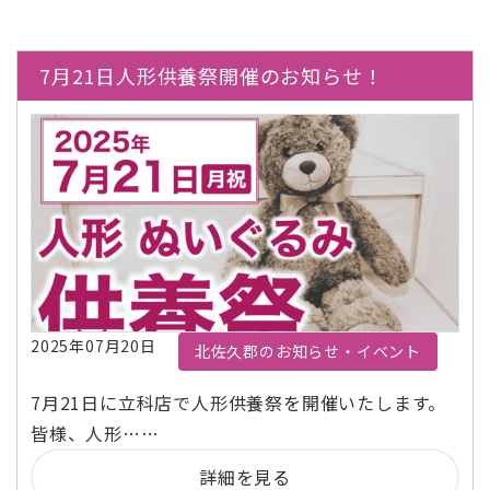
7月21日人形供養祭開催のお知らせ！
2025年07月20日
北佐久郡のお知らせ・イベント
7月21日に立科店で人形供養祭を開催いたします。
皆様、人形……
詳細を見る