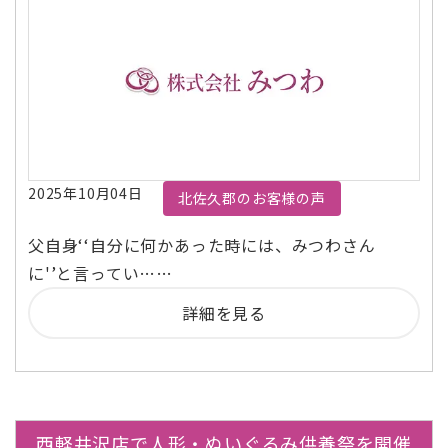
2025年10月04日
北佐久郡のお客様の声
父自身‘‘自分に何かあった時には、みつわさん
に'’と言ってい……
詳細を見る
西軽井沢店で人形・ぬいぐるみ供養祭を開催