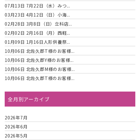
07月13日
7月22日（水）みつ...
03月23日
4月12日（日）小海...
02月28日
3月8日（日）立科店...
02月02日
2月16日（月）西軽...
01月09日
1月16日人形供養祭...
10月06日
北佐久郡T様のお客様...
10月06日
北佐久郡Y様のお客様...
10月06日
北佐久郡M様のお客様...
10月06日
北佐久郡T様のお客様...
全月別アーカイブ
2026年7月
2026年6月
2026年5月