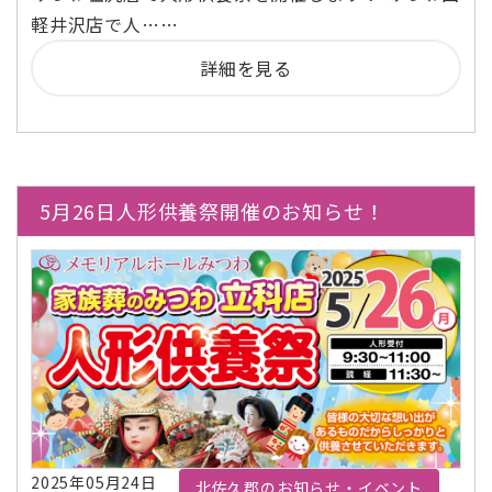
軽井沢店で人……
詳細を見る
5月26日人形供養祭開催のお知らせ！
2025年05月24日
北佐久郡のお知らせ・イベント