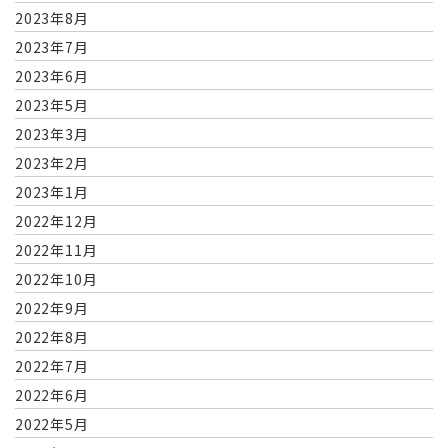
2023年8月
2023年7月
2023年6月
2023年5月
2023年3月
2023年2月
2023年1月
2022年12月
2022年11月
2022年10月
2022年9月
2022年8月
2022年7月
2022年6月
2022年5月