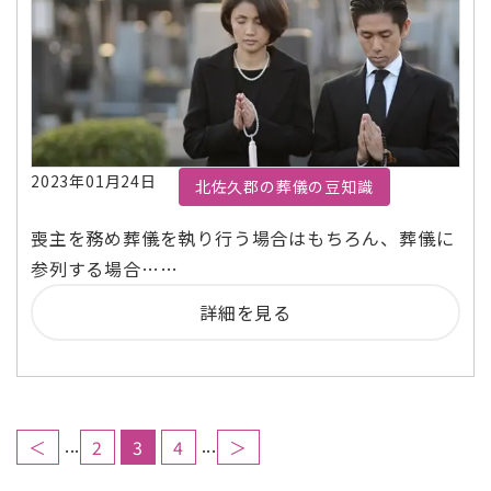
2023年01月24日
北佐久郡の葬儀の豆知識
喪主を務め葬儀を執り行う場合はもちろん、葬儀に
参列する場合……
詳細を見る
...
...
＜
2
3
4
＞