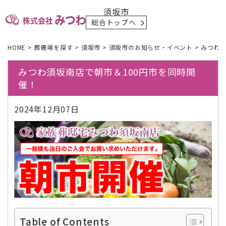
須坂市
総合トップへ
HOME
>
葬儀場を探す
>
須坂市
>
須坂市のお知らせ・イベント
>
みつわ須
みつわ須坂南店で朝市＆100円市を同時開
催！
2024年12月07日
Table of Contents