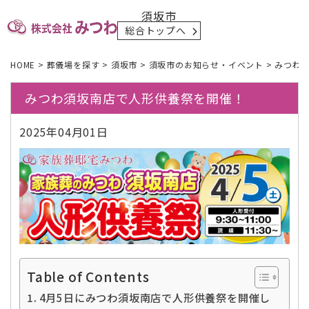
須坂市
総合トップへ
HOME
>
葬儀場を探す
>
須坂市
>
須坂市のお知らせ・イベント
>
みつわ
みつわ須坂南店で人形供養祭を開催！
2025年04月01日
Table of Contents
4月5日にみつわ須坂南店で人形供養祭を開催し