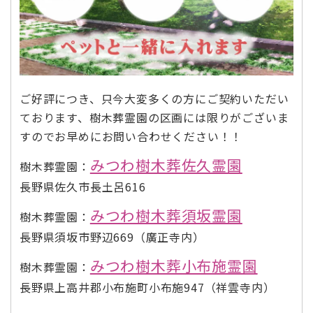
ご好評につき、只今大変多くの方にご契約いただい
ております、樹木葬霊園の区画には限りがございま
すのでお早めにお問い合わせください！！
みつわ樹木葬佐久霊園
樹木葬霊園：
長野県佐久市長土呂616
みつわ樹木葬須坂霊園
樹木葬霊園：
長野県須坂市野辺669（廣正寺内）
みつわ樹木葬小布施霊園
樹木葬霊園：
長野県上高井郡小布施町小布施947（祥雲寺内）