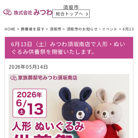
須坂市
総合トップへ
HOME
>
葬儀場を探す
>
須坂市
>
須坂市のお知らせ・イベント
>
6月13
6月13日（土）みつわ須坂南店で人形・ぬい
ぐるみ供養祭を開催いたします。
2026年05月14日