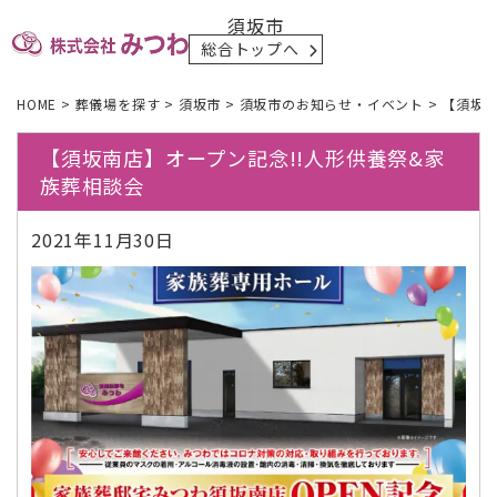
須坂市
総合トップへ
HOME
>
葬儀場を探す
>
須坂市
>
須坂市のお知らせ・イベント
>
【須坂南
【須坂南店】オープン記念!!人形供養祭&家
族葬相談会
2021年11月30日