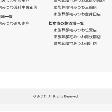
宅みつわ小諸東店
家族葬邸宅みつわ北尾張部店
宅みつわ浅科中佐都店
家族葬邸宅みつわ三輪店
家族葬邸宅みつわ金井田店
儀場一覧
宅みつわ須坂南店
松本市の葬儀場一覧
家族葬邸宅みつわ笹賀店
家族葬邸宅みつわ南浅間店
家族葬邸宅みつわ梓川店
© みつわ. All Rights Reserved.